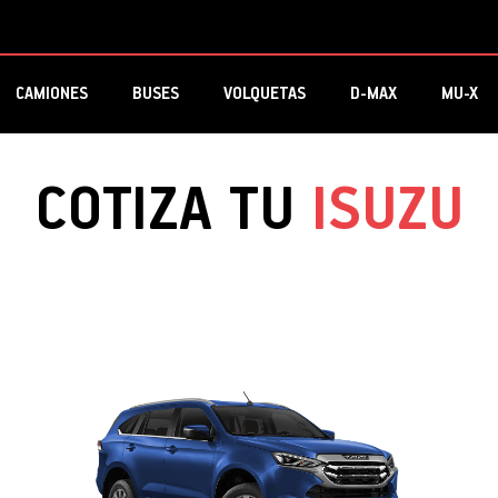
CAMIONES
BUSES
VOLQUETAS
D-MAX
MU-X
COTIZA TU
ISUZU