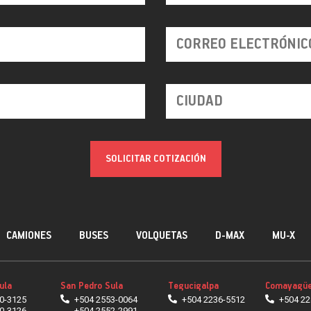
SOLICITAR COTIZACIÓN
CAMIONES
BUSES
VOLQUETAS
D-MAX
MU-X
ula
San Pedro Sula
Tegucigalpa
Comayagüe
0-3125
+504 2553-0064
+504 2236-5512
+504 22
0-3126
+504 2552-2991