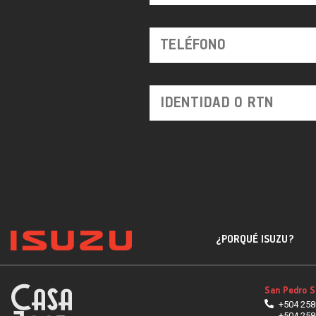
¿PORQUÉ ISUZU?
San Pedro S
+504 258
+504 258