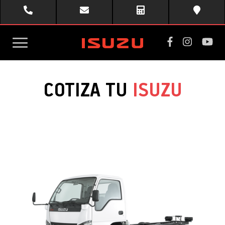
toggle
COTIZA TU
ISUZU
menu