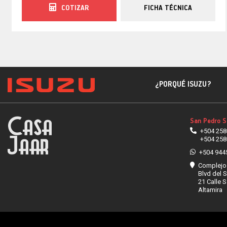
COTIZAR
FICHA TÉCNICA
¿PORQUÉ ISUZU?
San Pedro S
+504 258
+504 258
+504 944
Complejo
Blvd del S
21 Calle S
Altamira