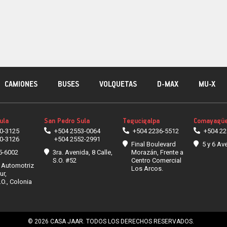
CAMIONES
BUSES
VOLQUETAS
D-MAX
MU-X
ula
San Pedro Sula
Tegucigalpa
Comayagüe
0-3125
+504 2553-0064
+504 2236-5512
+504 22
0-3126
+504 2552-2991
Final Boulevard
5 y 6 Ave
5-6002
3ra. Avenida, 8 Calle,
Morazán, Frente a
S.O. #52
Centro Comercial
 Automotriz
Los Arcos.
ur,
.O., Colonia
© 2026 CASA JAAR. TODOS LOS DERECHOS RESERVADOS.